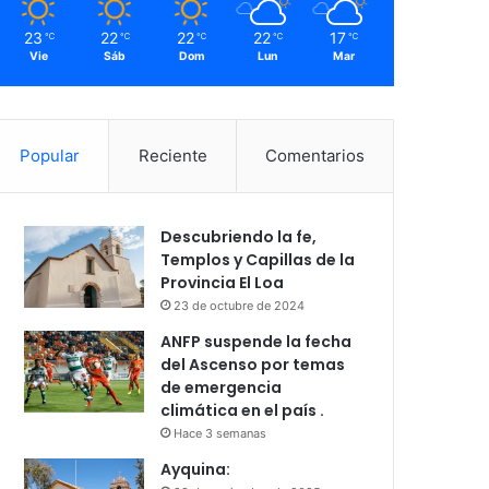
23
22
22
22
17
℃
℃
℃
℃
℃
Vie
Sáb
Dom
Lun
Mar
Popular
Reciente
Comentarios
Descubriendo la fe,
Templos y Capillas de la
Provincia El Loa
23 de octubre de 2024
ANFP suspende la fecha
del Ascenso por temas
de emergencia
climática en el país .
Hace 3 semanas
Ayquina: