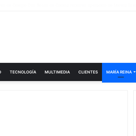
tifica a 316 familias que culminaron su proceso de acompañamiento int
O
TECNOLOGÍA
MULTIMEDIA
CLIENTES
MARÍA REINA