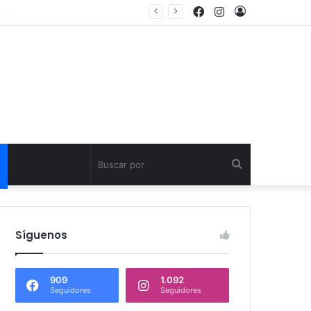
egral en Calama
Síguenos
909
1.092
Seguidores
Seguidores