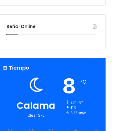
Señal Online
El Tiempo
8
℃
Calama
23º - 8º
11%
3.55 km/h
Clear Sky