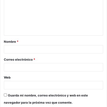
m
e
n
t
a
Nombre
*
r
i
o
Correo electrónico
*
*
Web
Guarda mi nombre, correo electrónico y web en este
navegador para la próxima vez que comente.