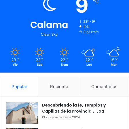
9
℃
Calama
23º - 9º
10%
3.23 km/h
Clear Sky
23
22
22
22
15
℃
℃
℃
℃
℃
Vie
Sáb
Dom
Lun
Mar
Popular
Reciente
Comentarios
Descubriendo la fe, Templos y
Capillas de la Provincia El Loa
23 de octubre de 2024