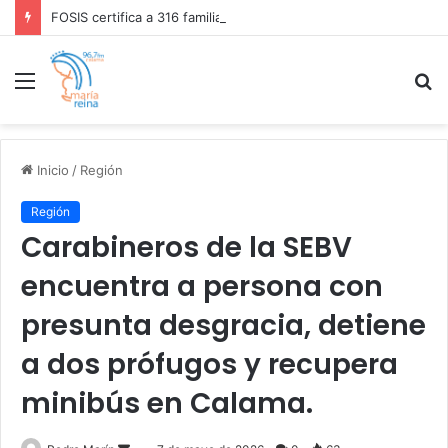
FOSIS certifica a 316 familias que culminaron su proceso de acompañamiento integral en Calama
Menú
B
p
Inicio
/
Región
Región
Carabineros de la SEBV
encuentra a persona con
presunta desgracia, detiene
a dos prófugos y recupera
minibús en Calama.