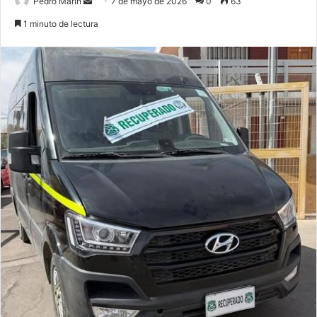
Send
Pedro Marín
7 de mayo de 2026
0
63
an
1 minuto de lectura
email