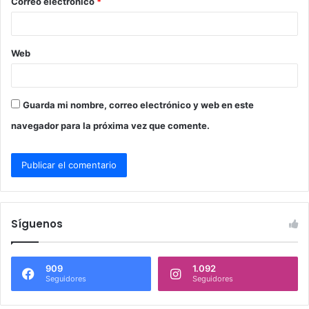
Correo electrónico
*
*
Web
Guarda mi nombre, correo electrónico y web en este
navegador para la próxima vez que comente.
Síguenos
909
1.092
Seguidores
Seguidores