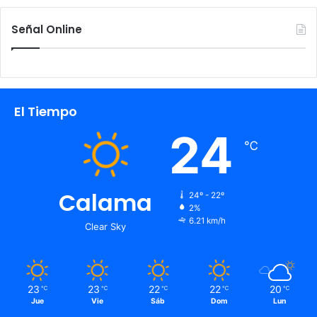
Señal Online
El Tiempo
24
℃
Calama
24º - 22º
2%
6.21 km/h
Clear Sky
23
23
22
22
20
℃
℃
℃
℃
℃
Jue
Vie
Sáb
Dom
Lun