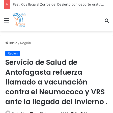
Fest Kids llega al Zorros del Desierto con deporte gratuito para el Día del Niño .
Menú
B
p
Inicio
/
Región
Región
Servicio de Salud de
Antofagasta refuerza
llamado a vacunación
contra el Neumococo y VRS
ante la llegada del invierno .