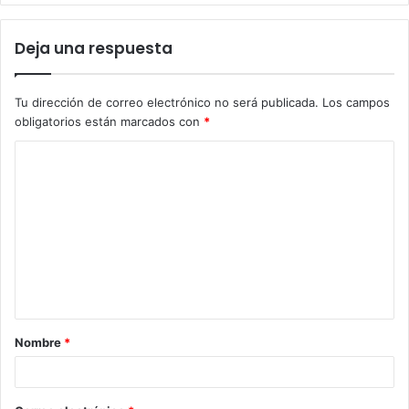
Deja una respuesta
Tu dirección de correo electrónico no será publicada.
Los campos
obligatorios están marcados con
*
C
o
m
e
n
t
a
Nombre
*
r
i
o