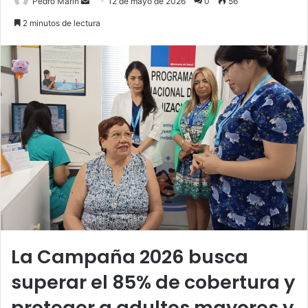
Send
Pedro Marín
12 de mayo de 2026
0
56
an
2 minutos de lectura
email
La Campaña 2026 busca
superar el 85% de cobertura y
proteger a adultos mayores y