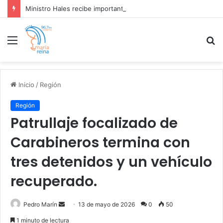
Ministro Hales recibe importante reconocimiento por su gestión sustentable de neumáticos fuera de uso
Menú
B
p
Inicio
/
Región
Región
Patrullaje focalizado de
Carabineros termina con
tres detenidos y un vehículo
recuperado.
Send
Pedro Marín
13 de mayo de 2026
0
50
an
1 minuto de lectura