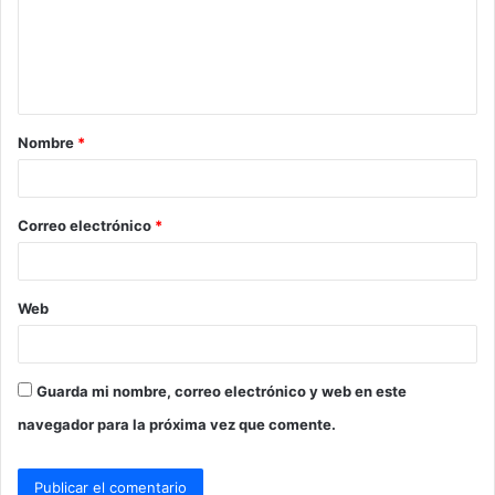
e
n
t
a
Nombre
*
r
i
o
Correo electrónico
*
*
Web
Guarda mi nombre, correo electrónico y web en este
navegador para la próxima vez que comente.