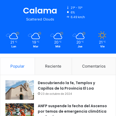
Calama
21º - 15º
6%
6.49 km/h
Scattered Clouds
21
19
20
20
21
℃
℃
℃
℃
℃
Lun
Mar
Mié
Jue
Vie
Popular
Reciente
Comentarios
Descubriendo la fe, Templos y
Capillas de la Provincia El Loa
23 de octubre de 2024
ANFP suspende la fecha del Ascenso
por temas de emergencia climática