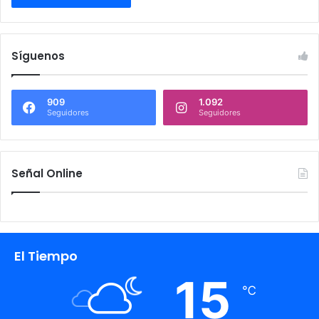
Síguenos
909
1.092
Seguidores
Seguidores
Señal Online
El Tiempo
15
℃