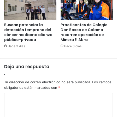
Buscan potenciar la
Practicantes de Colegio
detección temprana del
Don Bosco de Calama
cáncer mediante alianza
recorren operación de
público-privada
Minera El Abra
Hace 3 días
Hace 3 días
Deja una respuesta
Tu dirección de correo electrónico no será publicada.
Los campos
obligatorios están marcados con
*
C
o
m