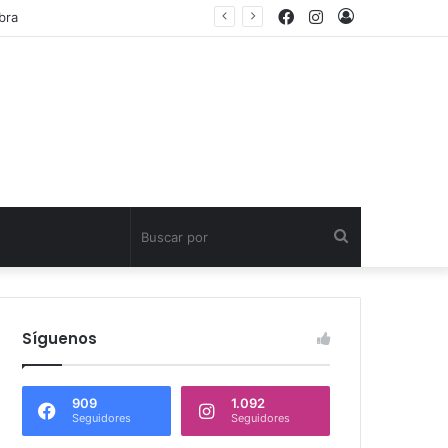
Facebook
Instagram
Acceso
egral en Calama
Buscar
por
Síguenos
909
1.092
Seguidores
Seguidores