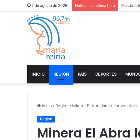
FOSIS cer
7 de agosto de 2026
Noticias de última hora
INICIO
REGIÓN
PAÍS
DEPORTES
MUND
Inicio
/
Región
/
Minera El Abra lanzó convocatoria
Región
Minera El Abra 