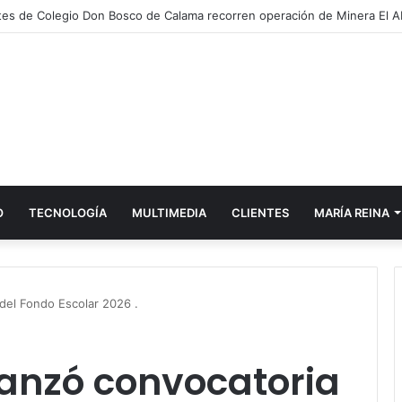
tifica a 316 familias que culminaron su proceso de acompañamiento int
O
TECNOLOGÍA
MULTIMEDIA
CLIENTES
MARÍA REINA
 del Fondo Escolar 2026 .
lanzó convocatoria