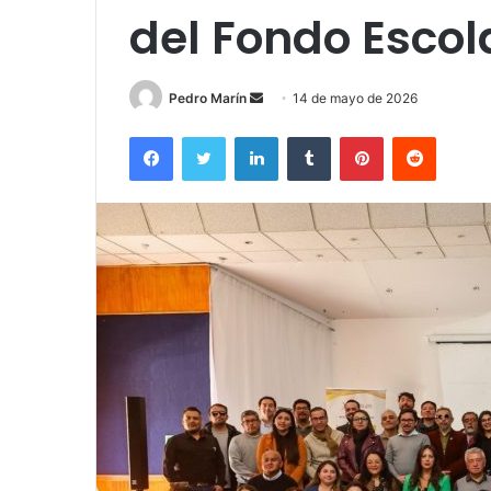
del Fondo Escola
Send
Pedro Marín
14 de mayo de 2026
an
Facebook
Twitter
LinkedIn
Tumblr
Pinterest
Reddit
email