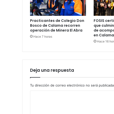
Practicantes de Colegio Don
FOSIS certi
Bosco de Calama recorren
que culmin
operación de Minera El Abra
de acompa
en Calama
Hace 7 horas
Hace 16 ho
Deja una respuesta
Tu dirección de correo electrónico no será publicada
C
o
m