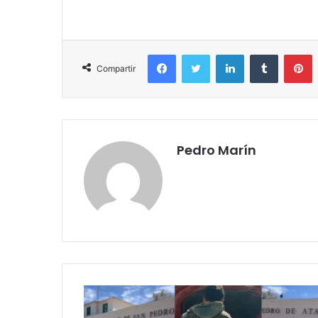
Facebook
Twitter
LinkedIn
Tumblr
P
Compartir
Pedro Marín