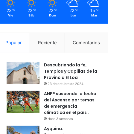
23
22
22
22
15
℃
℃
℃
℃
℃
Vie
Sáb
Dom
Lun
Mar
Popular
Reciente
Comentarios
Descubriendo la fe,
Templos y Capillas de la
Provincia El Loa
23 de octubre de 2024
ANFP suspende la fecha
del Ascenso por temas
de emergencia
climática en el país .
Hace 3 semanas
Ayquina: