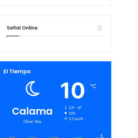
Señal Online
El Tiempo
10
℃
Calama
23º - 9º
10%
3.2 km/h
Clear Sky