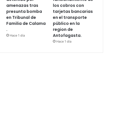
amenazas tras
los cobros con
presunta bomba
tarjetas bancarias
en Tribunal de
en el transporte
Familia de Calama
público en la
.
region de
Antofagasta.
Hace 1 día
Hace 1 día