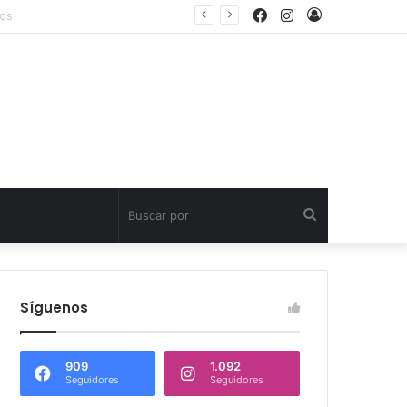
Facebook
Instagram
Acceso
 neumáticos fuera de uso
Buscar
por
Síguenos
909
1.092
Seguidores
Seguidores