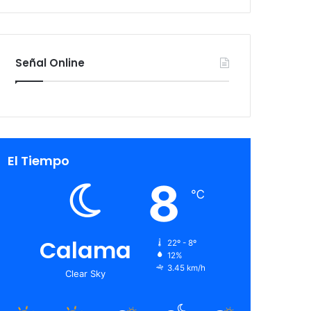
Señal Online
El Tiempo
8
℃
Calama
22º - 8º
12%
3.45 km/h
Clear Sky