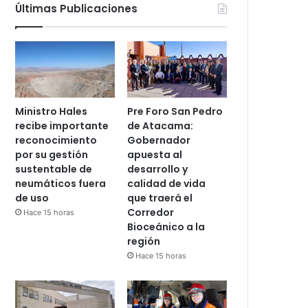
Últimas Publicaciones
Ministro Hales
Pre Foro San Pedro
recibe importante
de Atacama:
reconocimiento
Gobernador
por su gestión
apuesta al
sustentable de
desarrollo y
neumáticos fuera
calidad de vida
de uso
que traerá el
Corredor
Hace 15 horas
Bioceánico a la
región
Hace 15 horas