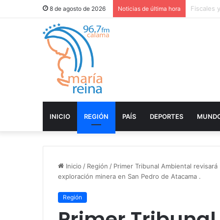
Ministro 
8 de agosto de 2026
Noticias de última hora
INICIO
REGIÓN
PAÍS
DEPORTES
MUND
Inicio
/
Región
/
Primer Tribunal Ambiental revisará
exploración minera en San Pedro de Atacama .
Región
Primer Tribuna