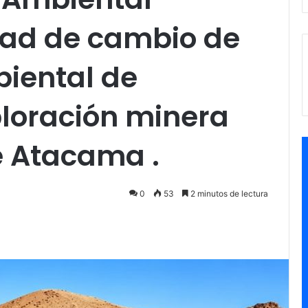
dad de cambio de
biental de
ploración minera
e Atacama .
0
53
2 minutos de lectura