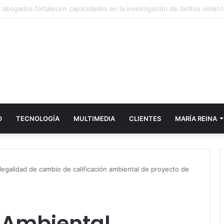
Hales recibe importante reconocimiento por su gestión sustentable de
O
TECNOLOGÍA
MULTIMEDIA
CLIENTES
MARÍA REINA
 legalidad de cambio de calificación ambiental de proyecto de
l Ambiental