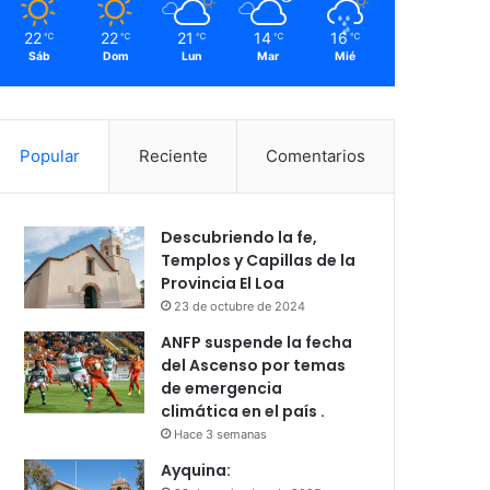
22
22
21
14
16
℃
℃
℃
℃
℃
Sáb
Dom
Lun
Mar
Mié
Popular
Reciente
Comentarios
Descubriendo la fe,
Templos y Capillas de la
Provincia El Loa
23 de octubre de 2024
ANFP suspende la fecha
del Ascenso por temas
de emergencia
climática en el país .
Hace 3 semanas
Ayquina: