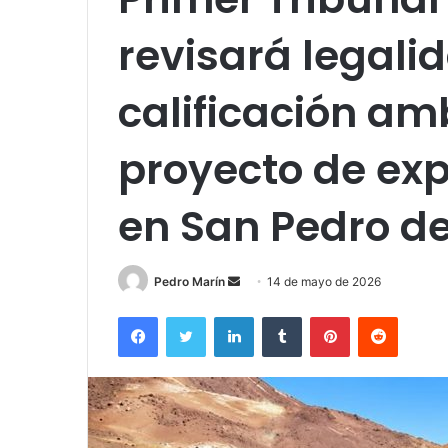
revisará legali
calificación am
proyecto de ex
en San Pedro d
Send
Pedro Marín
14 de mayo de 2026
an
Facebook
Twitter
LinkedIn
Tumblr
Pinterest
Reddit
email