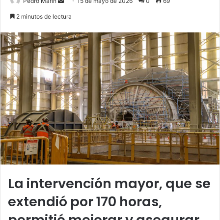
Send
Pedro Marín
15 de mayo de 2026
0
69
an
2 minutos de lectura
email
La intervención mayor, que se
extendió por 170 horas,
permitió mejorar y asegurar