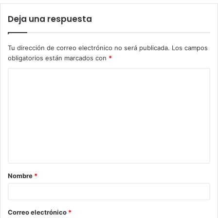
Deja una respuesta
Tu dirección de correo electrónico no será publicada.
Los campos
obligatorios están marcados con
*
C
o
m
e
n
t
a
Nombre
*
r
i
o
Correo electrónico
*