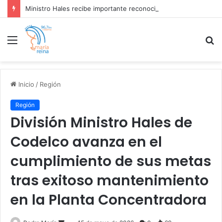
Ministro Hales recibe importante reconocimiento por su gestión sustentable de neumáticos fuera de uso
Menú
B
p
Inicio
/
Región
Región
División Ministro Hales de
Codelco avanza en el
cumplimiento de sus metas
tras exitoso mantenimiento
en la Planta Concentradora