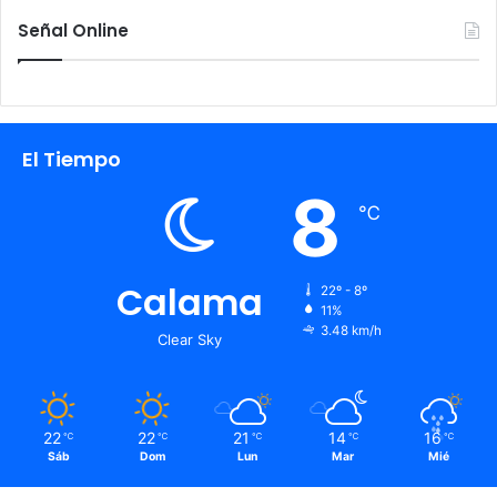
Señal Online
El Tiempo
8
℃
Calama
22º - 8º
11%
3.48 km/h
Clear Sky
22
22
21
14
16
℃
℃
℃
℃
℃
Sáb
Dom
Lun
Mar
Mié