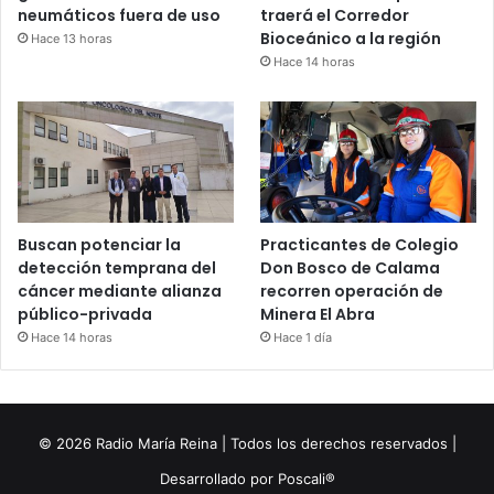
neumáticos fuera de uso
traerá el Corredor
Bioceánico a la región
Hace 13 horas
Hace 14 horas
Buscan potenciar la
Practicantes de Colegio
detección temprana del
Don Bosco de Calama
cáncer mediante alianza
recorren operación de
público-privada
Minera El Abra
Hace 14 horas
Hace 1 día
© 2026 Radio María Reina | Todos los derechos reservados |
Desarrollado por
Poscali®