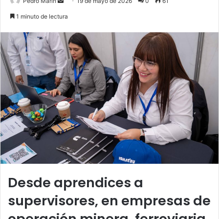
Send
Pedro Marín
19 de mayo de 2026
0
61
an
1 minuto de lectura
email
Desde aprendices a
supervisores, en empresas de
operación minera, ferroviaria