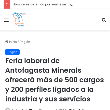
Hombre es detenido por amenazas tras presunta bomba en Tribunal de Familia de Calama .
Menú
B
p
Inicio
/
Región
Región
Feria laboral de
Antofagasta Minerals
ofrecerá más de 500 cargos
y 200 perfiles ligados a la
industria y sus servicios