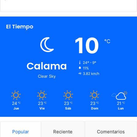
El Tiempo
10
℃
Calama
24º - 9º
11%
3.82 km/h
Clear Sky
24
23
23
23
21
℃
℃
℃
℃
℃
Jue
Vie
Sáb
Dom
Lun
Popular
Reciente
Comentarios