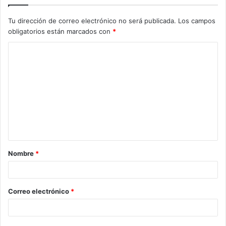
Tu dirección de correo electrónico no será publicada.
Los campos
obligatorios están marcados con
*
C
o
m
e
n
t
a
Nombre
*
r
i
o
Correo electrónico
*
*