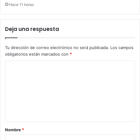
Hace 11 horas
Deja una respuesta
Tu dirección de correo electrónico no será publicada.
Los campos
obligatorios están marcados con
*
C
o
m
e
n
t
a
Nombre
*
r