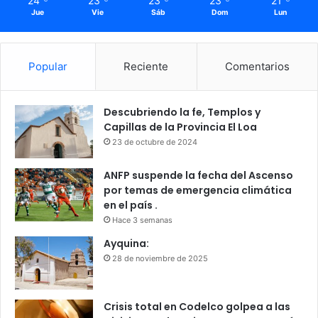
24
23
23
23
21
Jue
Vie
Sáb
Dom
Lun
Popular
Reciente
Comentarios
Descubriendo la fe, Templos y
Capillas de la Provincia El Loa
23 de octubre de 2024
ANFP suspende la fecha del Ascenso
por temas de emergencia climática
en el país .
Hace 3 semanas
Ayquina:
28 de noviembre de 2025
Crisis total en Codelco golpea a las