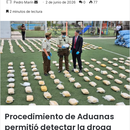
Send
Pedro Marín
2 de junio de 2026
0
77
an
2 minutos de lectura
email
Procedimiento de Aduanas
permitió detectar la droga