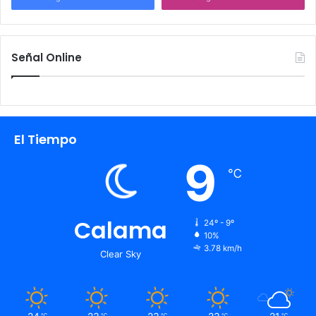
Señal Online
El Tiempo
9
℃
Calama
24º - 9º
10%
3.78 km/h
Clear Sky
℃
℃
℃
℃
℃