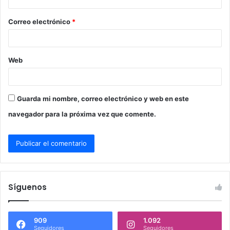
i
o
Correo electrónico
*
*
Web
Guarda mi nombre, correo electrónico y web en este
navegador para la próxima vez que comente.
Síguenos
909
1.092
Seguidores
Seguidores