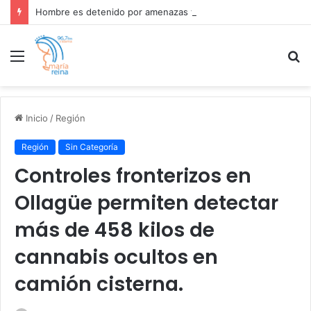
Hombre es detenido por amenazas tras presunta bomba en Tribunal de Familia de Calama .
Menú
B
p
Inicio
/
Región
Región
Sin Categoría
Controles fronterizos en
Ollagüe permiten detectar
más de 458 kilos de
cannabis ocultos en
camión cisterna.