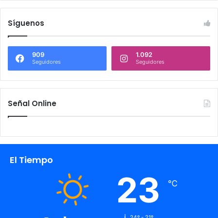
Síguenos
909
1.092
Seguidores
Seguidores
Señal Online
El Tiempo
23
℃
24º - 21º