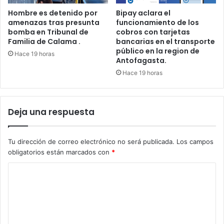
Hombre es detenido por
Bipay aclara el
amenazas tras presunta
funcionamiento de los
bomba en Tribunal de
cobros con tarjetas
Familia de Calama .
bancarias en el transporte
público en la region de
Hace 19 horas
Antofagasta.
Hace 19 horas
Deja una respuesta
Tu dirección de correo electrónico no será publicada.
Los campos
obligatorios están marcados con
*
C
o
m
e