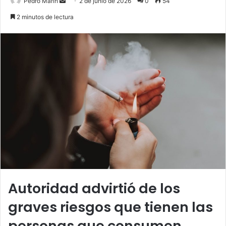
Send
Pedro Marín
2 de junio de 2026
0
54
an
2 minutos de lectura
email
Autoridad advirtió de los
graves riesgos que tienen las
personas que consumen