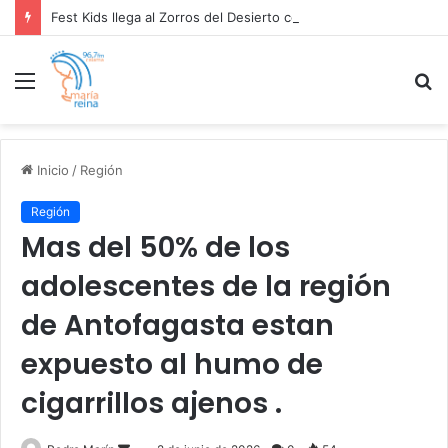
Fest Kids llega al Zorros del Desierto con deporte gratuito para el Día del Niño .
Menú
B
p
Inicio
/
Región
Región
Mas del 50% de los
adolescentes de la región
de Antofagasta estan
expuesto al humo de
cigarrillos ajenos .