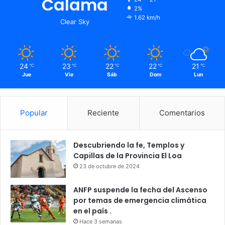
Calama
2%
1.62 km/h
Clear Sky
24
23
22
22
21
℃
℃
℃
℃
℃
Jue
Vie
Sáb
Dom
Lun
Popular
Reciente
Comentarios
Descubriendo la fe, Templos y
Capillas de la Provincia El Loa
23 de octubre de 2024
ANFP suspende la fecha del Ascenso
por temas de emergencia climática
en el país .
Hace 3 semanas